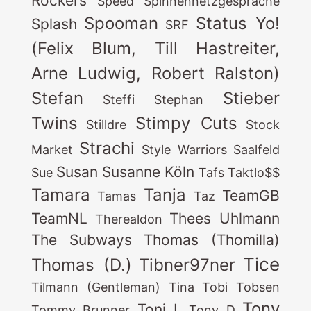
Rockers
Speed
Spinnennetzgespräche
Spooman
Status Yo!
Splash
SRF
(Felix Blum, Till Hastreiter,
Arne Ludwig, Robert Ralston)
Stefan
Stieber
Steffi
Stephan
Twins
Stimpy Cuts
Stilldre
Stock
Strachi
Market
Style Warriors Saalfeld
Susan
Susanne Köln
Sue
Tafs
Taktlo$$
Tamara
Tanja
TeamGB
Tamas
Taz
TeamNL
Thees Uhlmann
Therealdon
The Subways
Thomas (Thomilla)
Tice
Thomas (D.)
Tibner97ner
Tilmann (Gentleman)
Tina
Tobi Tobsen
Tony
Toni L
Tommy Brunner
Tony D