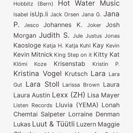
Hot Water Music
Hobbitz (Bern)
Jana
isUp.li
Isabel
Jack Orsen
Jana G.
P.
Johannes K.
Josh
Jesco
Joker
Judith S.
Morgan
Jule
Justus Jonas
Kaosloge
Kay
Katja H.
Katja Kuhl
Kevin
Kevin Mitnick
Kitty Kat
King Step on it
Krisenstab
Klömi
Koze
Kristin P.
Kristina Vogel
Lara
Krutsch
Lara
Lara Stoll
Laura
Gut
Larissa Brown
Lexx (ZH)
Laura Austin
Lisa Mayer
Lluvia (YEMA)
Lonah
Listen Records
Chemtai Salpeter
Lorraine Denman
Luut & Tüütli
Lukas
Luzern
Maggie