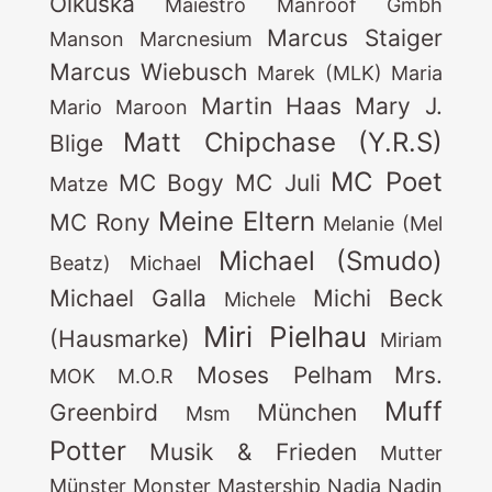
Olkuska
Maiestro
Manroof Gmbh
Marcus Staiger
Manson
Marcnesium
Marcus Wiebusch
Marek (MLK)
Maria
Martin Haas
Mary J.
Mario
Maroon
Matt Chipchase (Y.R.S)
Blige
MC Poet
MC Bogy
MC Juli
Matze
Meine Eltern
MC Rony
Melanie (Mel
Michael (Smudo)
Beatz)
Michael
Michael Galla
Michi Beck
Michele
Miri Pielhau
(Hausmarke)
Miriam
Moses Pelham
Mrs.
MOK
M.O.R
Muff
Greenbird
München
Msm
Potter
Musik & Frieden
Mutter
Münster Monster Mastership
Nadia
Nadin