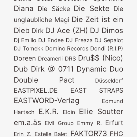
Diana
Die Sekte
Die Säcke
Die
Die Zeit ist ein
unglaubliche Magi
Dieb
DJ Ace (ZH)
DJ Dimos
Dirk
Dj Emilio
DJ Endee
DJ Freaza
DJ Sepalot
DJ Tomekk
Domino Records
Dondi (R.I.P)
Dru$$ (Nico)
Doreen
Dreamerli
DRS
Dub Dirk @ 0711
Dynamic Duo
Double Pact
Düsseldorf
EASTPIXEL.DE
EAST STRAPS
EASTWORD-Verlag
Edmund
E.K.R.
Ellie Soutter
Hartsch
Eldin
em.a.äs
Erfurt
EMI Group
Emmy R.
FAKTOR73
FHG
Erin Z.
Estelle Balet