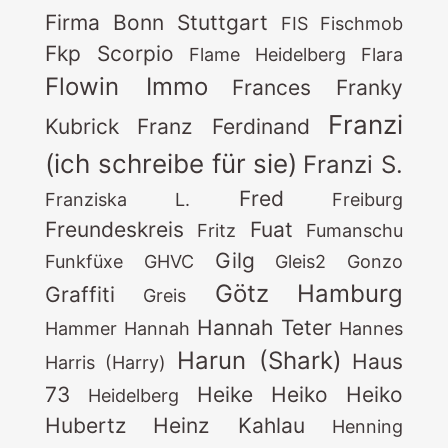
Firma Bonn Stuttgart
FIS
Fischmob
Fkp Scorpio
Flame Heidelberg
Flara
Flowin Immo
Frances
Franky
Franzi
Kubrick
Franz Ferdinand
(ich schreibe für sie)
Franzi S.
Fred
Franziska L.
Freiburg
Freundeskreis
Fuat
Fritz
Fumanschu
Gilg
Funkfüxe
GHVC
Gleis2
Gonzo
Götz
Hamburg
Graffiti
Greis
Hannah Teter
Hammer
Hannah
Hannes
Harun (Shark)
Haus
Harris (Harry)
73
Heike
Heiko
Heiko
Heidelberg
Hubertz
Heinz Kahlau
Henning