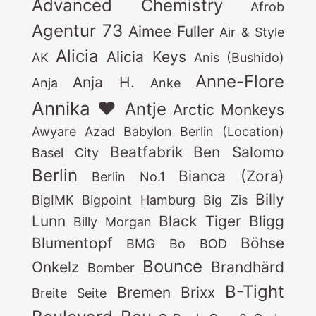
Advanced Chemistry
Afrob
Agentur 73
Aimee Fuller
Air & Style
Alicia
Alicia Keys
AK
Anis (Bushido)
Anne-Flore
Anja H.
Anja
Anke
Annika ♥
Antje
Arctic Monkeys
Awyare
Azad
Babylon Berlin (Location)
Beatfabrik
Ben Salomo
Basel City
Berlin
Bianca (Zora)
Berlin No.1
Billy
BigIMK
Bigpoint Hamburg
Big Zis
Lunn
Black Tiger
Bligg
Billy Morgan
Blumentopf
Böhse
BMG
Bo
BOD
Bounce
Onkelz
Brandhärd
Bomber
B-Tight
Bremen
Brixx
Breite Seite