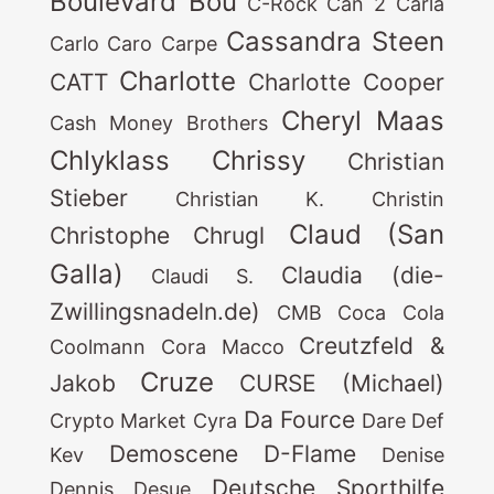
Boulevard Bou
C-Rock
Can 2
Carla
Cassandra Steen
Carlo
Caro
Carpe
Charlotte
CATT
Charlotte Cooper
Cheryl Maas
Cash Money Brothers
Chlyklass
Chrissy
Christian
Stieber
Christian K.
Christin
Claud (San
Christophe
Chrugl
Galla)
Claudia (die-
Claudi S.
Zwillingsnadeln.de)
CMB
Coca Cola
Creutzfeld &
Coolmann
Cora Macco
Cruze
Jakob
CURSE (Michael)
Da Fource
Crypto Market
Cyra
Dare
Def
Demoscene
D-Flame
Kev
Denise
Deutsche Sporthilfe
Dennis
Desue