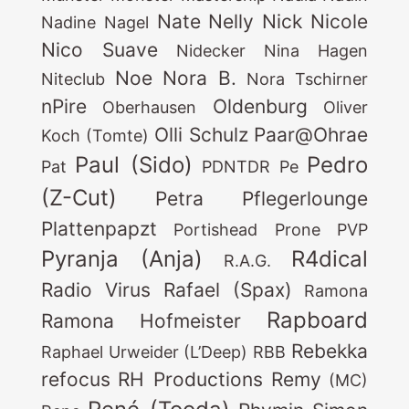
Nate
Nelly
Nick
Nicole
Nadine
Nagel
Nico Suave
Nidecker
Nina Hagen
Noe
Nora B.
Niteclub
Nora Tschirner
nPire
Oldenburg
Oberhausen
Oliver
Olli Schulz
Paar@Ohrae
Koch (Tomte)
Paul (Sido)
Pedro
Pat
PDNTDR
Pe
(Z-Cut)
Petra
Pflegerlounge
Plattenpapzt
Portishead
Prone
PVP
Pyranja (Anja)
R4dical
R.A.G.
Radio Virus
Rafael (Spax)
Ramona
Rapboard
Ramona Hofmeister
Rebekka
Raphael Urweider (L’Deep)
RBB
refocus
RH Productions
Remy
(MC)