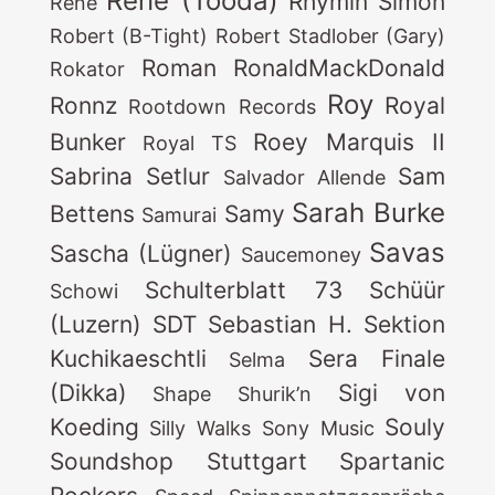
René (Tooda)
Rhymin Simon
Rene
Robert (B-Tight)
Robert Stadlober (Gary)
Roman
RonaldMackDonald
Rokator
Roy
Ronnz
Royal
Rootdown Records
Bunker
Roey Marquis II
Royal TS
Sabrina Setlur
Sam
Salvador Allende
Sarah Burke
Bettens
Samy
Samurai
Savas
Sascha (Lügner)
Saucemoney
Schulterblatt 73
Schüür
Schowi
(Luzern)
SDT
Sebastian H.
Sektion
Kuchikaeschtli
Sera Finale
Selma
(Dikka)
Sigi von
Shape
Shurik’n
Koeding
Souly
Silly Walks
Sony Music
Soundshop Stuttgart
Spartanic