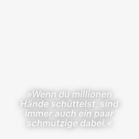
Navigati
»Wenn du millionen
Hände schüttelst, sind
immer auch ein paar
schmutzige dabei.«