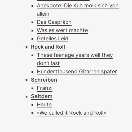
Anekdote: Die Kuh molk sich von
allein
Das Gespräch
Was es wert machte
Geteiles Leid
Rock and Roll
These teenage years well they
don’t last
Hunderttausend Gitarren später
Schreiben
Franzi
Seitdem
Heute
»We called it Rock and Roll«